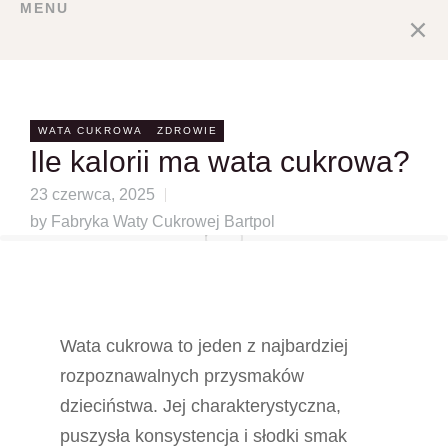
MENU
WATA CUKROWA
ZDROWIE
Ile kalorii ma wata cukrowa?
23 czerwca, 2025
by Fabryka Waty Cukrowej Bartpol
Wata cukrowa to jeden z najbardziej
rozpoznawalnych przysmaków
dzieciństwa. Jej charakterystyczna,
puszysła konsystencja i słodki smak