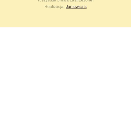
Wszystkie prawa zastrzeżone.
Realizacja:
Janiewicz’s