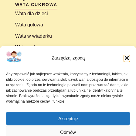
WATA CUKROWA
Wata dla dzieci
Wata gotowa
Wata w wiaderku
Wata na imprezy
Zarządzaj zgodą
Wata w pudełku
INFO
Polityka Prywatności i Cookies
Aby zapewnić jak najlepsze wrażenia, korzystamy z technologii, takich jak
pliki cookie, do przechowywania i/lub uzyskiwania dostępu do informacji o
Obowiązek informacyjny
urządzeniu. Zgoda na te technologie pozwoli nam przetwarzać dane, takie
jak zachowanie podczas przeglądania lub unikalne identyfikatory na tej
Regulamin
stronie. Brak wyrażenia zgody lub wycofanie zgody może niekorzystnie
wpłynąć na niektóre cechy i funkcje.
Kontakt
Akceptuję
© Copyright 2025 Fabryka Waty Cukrowej BARTPOL ZDZISŁAW
POLAK
Odmów